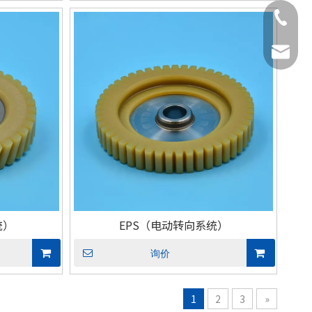
0769-38
L.Zhou@
制动系统用）
EPB（电子驻车制动系统用）
EPB（电子驻车
统）
EPS（电动转向系统）
询价
1
2
3
»