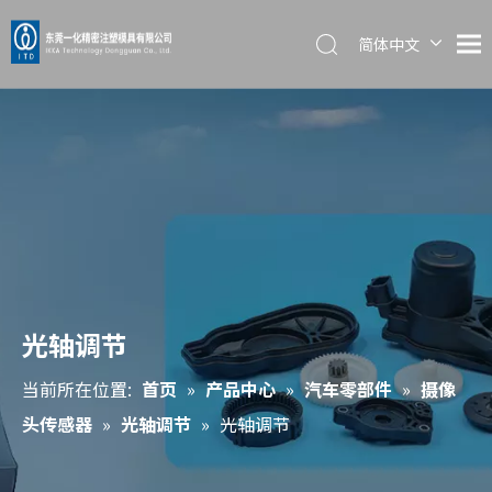
简体中文
English
日本語
光轴调节
当前所在位置:
首页
»
产品中心
»
汽车零部件
»
摄像
头传感器
»
光轴调节
»
光轴调节