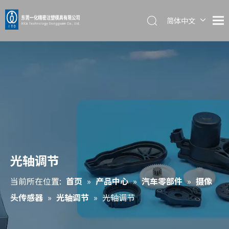
简体中文
English
日本語
光轴调节
当前所在位置:
首页
»
产品中心
»
汽车零部件
»
摄像
头传感器
»
光轴调节
»
光轴调节